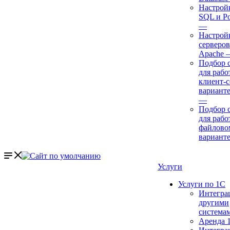
Настрой
SQL и P
—
Настройк
серверов
Apache
Подбор 
для рабо
клиент-
варианте
—
Подбор 
для рабо
файлово
вариант
Услуги
Услуги по 1С
Интегра
другими
система
Аренда 