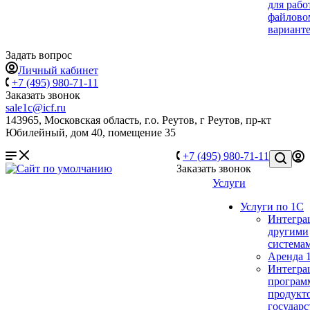
для рабо
файлово
вариант
Задать вопрос
Личный кабинет
+7 (495) 980-71-11
Заказать звонок
sale1c@icf.ru
143965, Московская область, г.о. Реутов, г Реутов, пр-кт
Юбилейный, дом 40, помещение 35
+7 (495) 980-71-11
Заказать звонок
Услуги
Услуги по 1С
Интегра
другими
система
Аренда 
Интегра
програм
продукто
государ