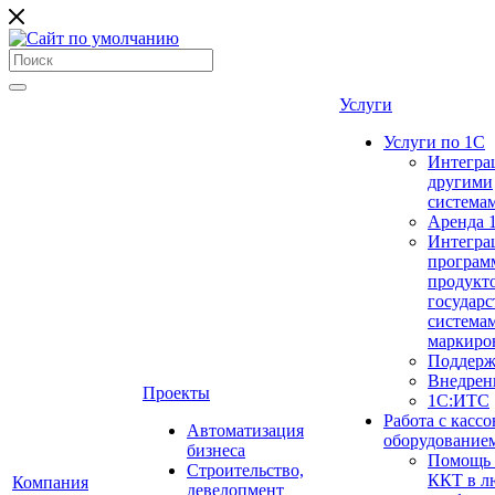
Услуги
Услуги по 1С
Интегра
другими
система
Аренда 
Интегра
програм
продукто
государ
система
маркиро
Поддерж
Внедрен
Проекты
1С:ИТС
Работа с касс
Автоматизация
оборудование
бизнеса
Помощь в
Строительство,
ККТ в л
Компания
девелопмент