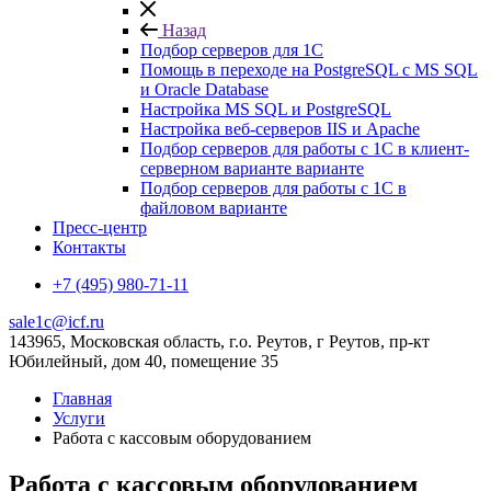
Назад
Подбор серверов для 1С
Помощь в переходе на PostgreSQL с MS SQL
и Oracle Database
Настройка MS SQL и PostgreSQL
Настройка веб-серверов IIS и Apache
Подбор серверов для работы с 1С в клиент-
серверном варианте варианте
Подбор серверов для работы с 1С в
файловом варианте
Пресс-центр
Контакты
+7 (495) 980-71-11
sale1c@icf.ru
143965, Московская область, г.о. Реутов, г Реутов, пр-кт
Юбилейный, дом 40, помещение 35
Главная
Услуги
Работа с кассовым оборудованием
Работа с кассовым оборудованием