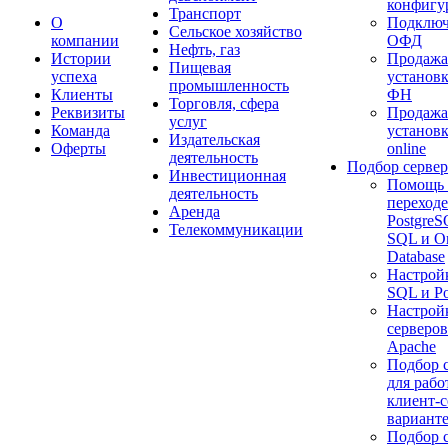
конфигу
Транспорт
О
Подключ
Сельское хозяйство
компании
ОФД
Нефть, газ
Истории
Продажа
Пищевая
успеха
установк
промышленность
Клиенты
ФН
Торговля, сфера
Реквизиты
Продажа
услуг
Команда
установ
Издательская
Оферты
online
деятельность
Подбор сервер
Инвестиционная
Помощь 
деятельность
переходе
Аренда
Postgre
Телекоммуникации
SQL и Or
Database
Настрой
SQL и P
Настройк
серверов
Apache
Подбор 
для рабо
клиент-
варианте
Подбор 