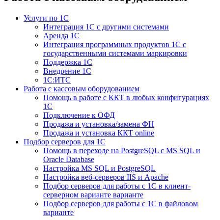
Услуги по 1С
Интеграция 1С с другими системами
Аренда 1С
Интеграция программных продуктов 1С с
государственными системами маркировки
Поддержка 1С
Внедрение 1С
1С:ИТС
Работа с кассовым оборудованием
Помощь в работе с ККТ в любых конфигурациях
1С
Подключение к ОФД
Продажа и установка/замена ФН
Продажа и установка ККТ online
Подбор серверов для 1С
Помощь в переходе на PostgreSQL с MS SQL и
Oracle Database
Настройка MS SQL и PostgreSQL
Настройка веб-серверов IIS и Apache
Подбор серверов для работы с 1С в клиент-
серверном варианте варианте
Подбор серверов для работы с 1С в файловом
варианте