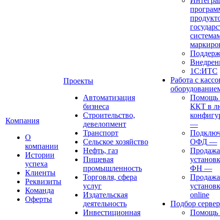
Интегра
програм
продукто
государ
система
маркиро
Поддерж
Внедрен
1С:ИТС
Работа с касс
Проекты
оборудование
Автоматизация
Помощь в
бизнеса
ККТ в л
Строительство,
конфигу
Компания
девелопмент
—
Транспорт
Подключ
О
Сельское хозяйство
ОФД
—
компании
Нефть, газ
Продажа
Истории
Пищевая
установк
успеха
промышленность
ФН
—
Клиенты
Торговля, сфера
Продажа
Реквизиты
услуг
установ
Команда
Издательская
online
Оферты
деятельность
Подбор сервер
Инвестиционная
Помощь 