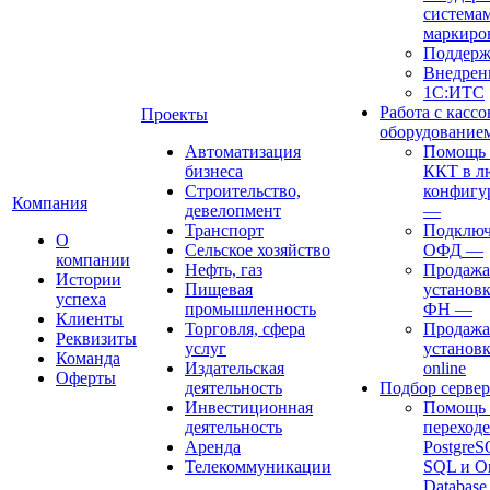
система
маркиро
Поддерж
Внедрен
1С:ИТС
Работа с касс
Проекты
оборудование
Автоматизация
Помощь в
бизнеса
ККТ в л
Строительство,
конфигу
Компания
девелопмент
—
Транспорт
Подключ
О
Сельское хозяйство
ОФД
—
компании
Нефть, газ
Продажа
Истории
Пищевая
установк
успеха
промышленность
ФН
—
Клиенты
Торговля, сфера
Продажа
Реквизиты
услуг
установ
Команда
Издательская
online
Оферты
деятельность
Подбор сервер
Инвестиционная
Помощь 
деятельность
переходе
Аренда
Postgre
Телекоммуникации
SQL и Or
Databas