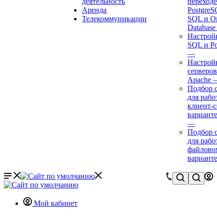
деятельность
переходе
Аренда
Postgre
Телекоммуникации
SQL и Or
Databas
Настрой
SQL и P
—
Настройк
серверов
Apache
Подбор 
для рабо
клиент-
варианте
—
Подбор 
для рабо
файлово
вариант
Мой кабинет