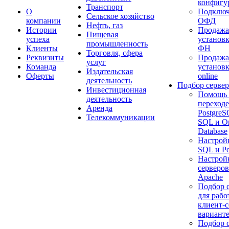
конфигу
Транспорт
О
Подключ
Сельское хозяйство
компании
ОФД
Нефть, газ
Истории
Продажа
Пищевая
успеха
установк
промышленность
Клиенты
ФН
Торговля, сфера
Реквизиты
Продажа
услуг
Команда
установ
Издательская
Оферты
online
деятельность
Подбор сервер
Инвестиционная
Помощь 
деятельность
переходе
Аренда
Postgre
Телекоммуникации
SQL и Or
Database
Настрой
SQL и P
Настройк
серверов
Apache
Подбор 
для рабо
клиент-
варианте
Подбор 