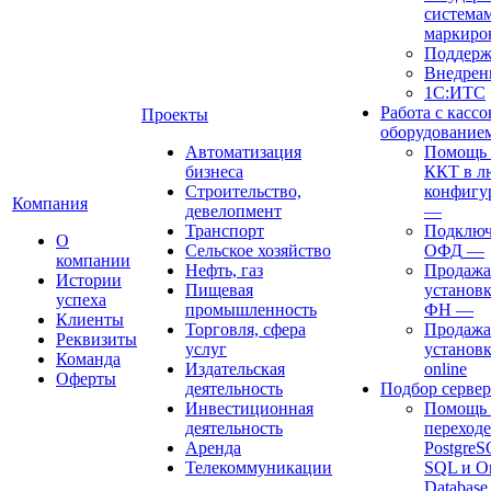
система
маркиро
Поддерж
Внедрен
1С:ИТС
Работа с касс
Проекты
оборудование
Автоматизация
Помощь в
бизнеса
ККТ в л
Строительство,
конфигу
Компания
девелопмент
—
Транспорт
Подключ
О
Сельское хозяйство
ОФД
—
компании
Нефть, газ
Продажа
Истории
Пищевая
установк
успеха
промышленность
ФН
—
Клиенты
Торговля, сфера
Продажа
Реквизиты
услуг
установ
Команда
Издательская
online
Оферты
деятельность
Подбор сервер
Инвестиционная
Помощь 
деятельность
переходе
Аренда
Postgre
Телекоммуникации
SQL и Or
Databas