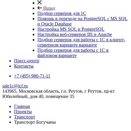
Назад
Подбор серверов для 1С
Помощь в переходе на PostgreSQL с MS SQL
и Oracle Database
Настройка MS SQL и PostgreSQL
Настройка веб-серверов IIS и Apache
Подбор серверов для работы с 1С в клиент-
серверном варианте варианте
Подбор серверов для работы с 1С в
файловом варианте
Пресс-центр
Контакты
+7 (495) 980-71-11
sale1c@icf.ru
143965, Московская область, г.о. Реутов, г Реутов, пр-кт
Юбилейный, дом 40, помещение 35
Главная
Проекты
Транспорт
Транспорт Богучаны