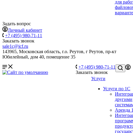
для рабо
файлово
вариант
Задать вопрос
Личный кабинет
+7 (495) 980-71-11
Заказать звонок
sale1c@icf.ru
143965, Московская область, г.о. Реутов, г Реутов, пр-кт
Юбилейный, дом 40, помещение 35
+7 (495) 980-71-11
Заказать звонок
Услуги
Услуги по 1С
Интегра
другими
система
Аренда 
Интегра
програм
продукто
государ