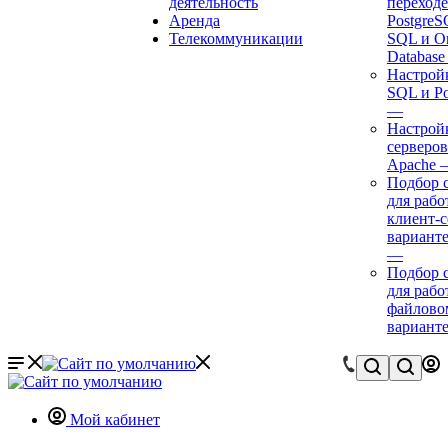
деятельность
переходе
Аренда
Postgre
Телекоммуникации
SQL и Or
Databas
Настрой
SQL и P
—
Настройк
серверов
Apache
Подбор 
для рабо
клиент-
варианте
—
Подбор 
для рабо
файлово
вариант
Мой кабинет