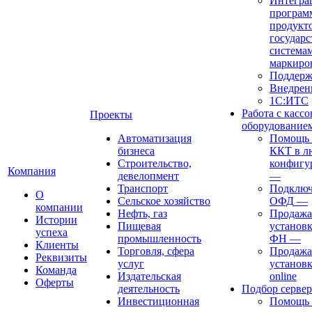
Интегра
програм
продукто
государ
система
маркиро
Поддерж
Внедрен
1С:ИТС
Работа с касс
Проекты
оборудование
Автоматизация
Помощь в
бизнеса
ККТ в л
Строительство,
конфигу
Компания
девелопмент
—
Транспорт
Подключ
О
Сельское хозяйство
ОФД
—
компании
Нефть, газ
Продажа
Истории
Пищевая
установк
успеха
промышленность
ФН
—
Клиенты
Торговля, сфера
Продажа
Реквизиты
услуг
установ
Команда
Издательская
online
Оферты
деятельность
Подбор сервер
Инвестиционная
Помощь 