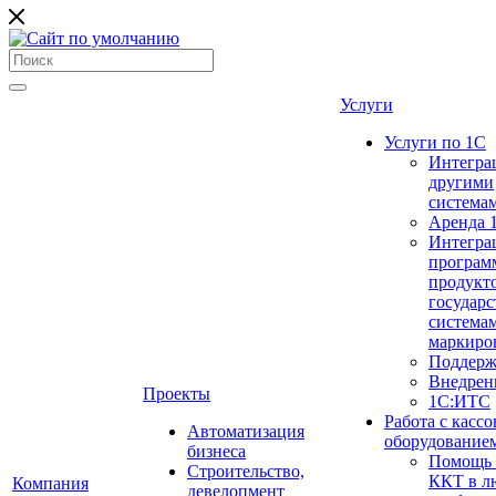
Услуги
Услуги по 1С
Интегра
другими
система
Аренда 
Интегра
програм
продукто
государ
система
маркиро
Поддерж
Внедрен
Проекты
1С:ИТС
Работа с касс
Автоматизация
оборудование
бизнеса
Помощь в
Строительство,
ККТ в л
Компания
девелопмент