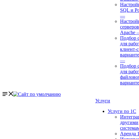
Настрой
SQL и P
—
Настройк
серверов
Apache
Подбор 
для рабо
клиент-
варианте
—
Подбор 
для рабо
файлово
вариант
Услуги
Услуги по 1С
Интегра
другими
система
Аренда 