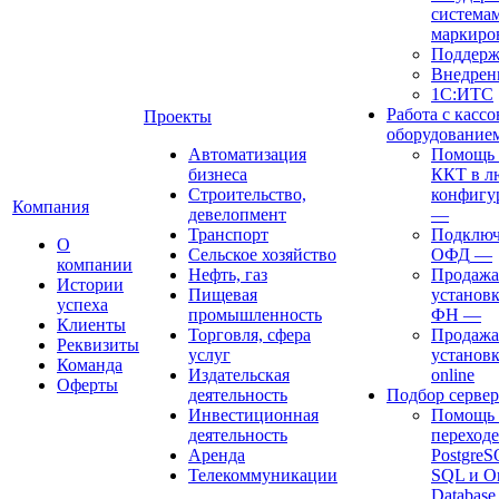
система
маркиро
Поддерж
Внедрен
1С:ИТС
Работа с касс
Проекты
оборудование
Автоматизация
Помощь в
бизнеса
ККТ в л
Строительство,
конфигу
Компания
девелопмент
—
Транспорт
Подключ
О
Сельское хозяйство
ОФД
—
компании
Нефть, газ
Продажа
Истории
Пищевая
установк
успеха
промышленность
ФН
—
Клиенты
Торговля, сфера
Продажа
Реквизиты
услуг
установ
Команда
Издательская
online
Оферты
деятельность
Подбор сервер
Инвестиционная
Помощь 
деятельность
переходе
Аренда
Postgre
Телекоммуникации
SQL и Or
Databas