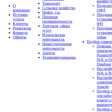
конфигу
Транспорт
О
Подключ
Сельское хозяйство
компании
ОФД
Нефть, газ
Истории
Продажа
Пищевая
успеха
установк
промышленность
Клиенты
ФН
Торговля, сфера
Реквизиты
Продажа
услуг
Команда
установ
Издательская
Оферты
online
деятельность
Подбор сервер
Инвестиционная
Помощь 
деятельность
переходе
Аренда
Postgre
Телекоммуникации
SQL и Or
Database
Настрой
SQL и P
Настройк
серверов
Apache
Подбор 
для рабо
клиент-
варианте
Подбор 