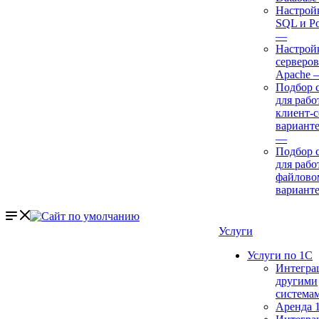
Настрой
SQL и P
—
Настройк
серверов
Apache
Подбор 
для рабо
клиент-
варианте
—
Подбор 
для рабо
файлово
вариант
Услуги
Услуги по 1С
Интегра
другими
система
Аренда 