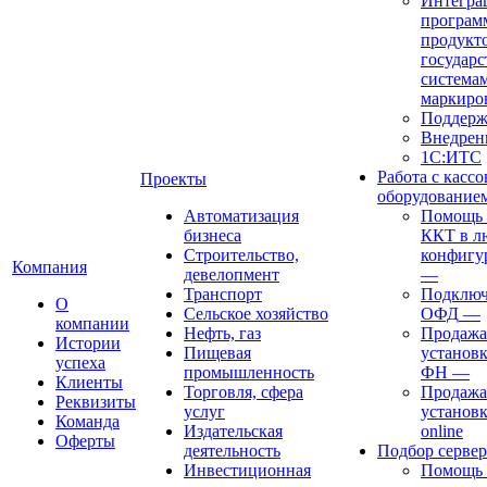
Интегра
програм
продукто
государ
система
маркиро
Поддерж
Внедрен
1С:ИТС
Работа с касс
Проекты
оборудование
Автоматизация
Помощь в
бизнеса
ККТ в л
Строительство,
конфигу
Компания
девелопмент
—
Транспорт
Подключ
О
Сельское хозяйство
ОФД
—
компании
Нефть, газ
Продажа
Истории
Пищевая
установк
успеха
промышленность
ФН
—
Клиенты
Торговля, сфера
Продажа
Реквизиты
услуг
установ
Команда
Издательская
online
Оферты
деятельность
Подбор сервер
Инвестиционная
Помощь 