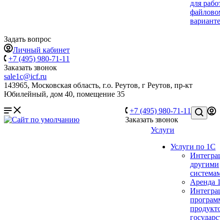
для рабо
файлово
вариант
Задать вопрос
Личный кабинет
+7 (495) 980-71-11
Заказать звонок
sale1c@icf.ru
143965, Московская область, г.о. Реутов, г Реутов, пр-кт
Юбилейный, дом 40, помещение 35
+7 (495) 980-71-11
Заказать звонок
Услуги
Услуги по 1С
Интегра
другими
система
Аренда 
Интегра
програм
продукто
государ