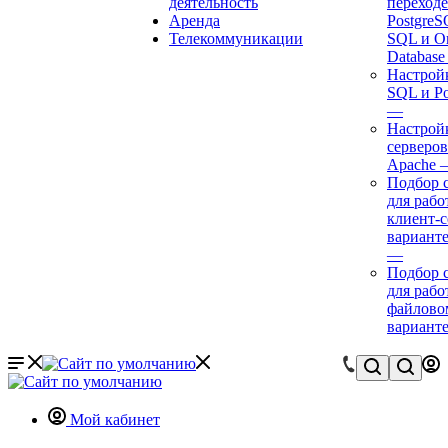
деятельность
переходе
Аренда
Postgre
Телекоммуникации
SQL и Or
Databas
Настрой
SQL и P
—
Настройк
серверов
Apache
Подбор 
для рабо
клиент-
варианте
—
Подбор 
для рабо
файлово
вариант
Мой кабинет