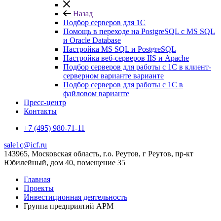
Назад
Подбор серверов для 1С
Помощь в переходе на PostgreSQL с MS SQL
и Oracle Database
Настройка MS SQL и PostgreSQL
Настройка веб-серверов IIS и Apache
Подбор серверов для работы с 1С в клиент-
серверном варианте варианте
Подбор серверов для работы с 1С в
файловом варианте
Пресс-центр
Контакты
+7 (495) 980-71-11
sale1c@icf.ru
143965, Московская область, г.о. Реутов, г Реутов, пр-кт
Юбилейный, дом 40, помещение 35
Главная
Проекты
Инвестиционная деятельность
Группа предприятий АРМ