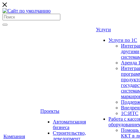
Услуги
Услуги по 1С
Интегра
другими
система
Аренда 
Интегра
програм
продукто
государ
система
маркиро
Поддерж
Внедрен
Проекты
1С:ИТС
Работа с касс
Автоматизация
оборудование
бизнеса
Помощь в
Строительство,
ККТ в л
Компания
девелопмент