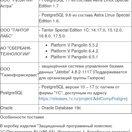
Астра"
Edition 1.7
- PostgreSQL 9.6 из состава Astra Linux Special
Edition 1.6.
ООО "ТАНТОР
- Tantor Special Edition 1C: 14.17.0, 15.12.0,
ЛАБС"
16.8.0, 17.5.0.
Platform V Pangolin 5.3.2
АО "СБЕРБАНК-
Platform V Pangolin 6.4.2.
ТЕХНОЛОГИИ"
Platform V Pangolin 6.5.1
- защищённая система управления базами
ООО
данных "Jatoba" 4.8.2-1117 (Поддерживается
"Газинформсервис"
для организаций группы Газпром)
- PostgreSQL версии 10 – 17 (с патчем от
PostgreSQL
фирмы "1С", доступным по адресу
https://releases.1c.ru/project/AddCompPostgre
)
Oracle
- Oracle Database 19c
Особенности поставки
В коробку изделия "Защищенный программный комплекс
1С:Предприятие 8z (x86-64). Исполнение 1. Коробочная поставка"