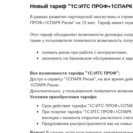
Новый тариф "1С:ИТС ПРОФ+1СПАРК Р
В рамках развития партнерской экосистемы и стре
ПРОФ+1СПАРК Риски" на 12 мес. Тариф имеет огран
Этот тариф объединяет возможности договора сопр
также у пользователя появляется возможность получ
снижать риски при работе с контрагентами,
экономить на банковском обслуживании и зар
Все возможности тарифа "1С:ИТС ПРОФ";
Доступ к сервису "1СПАРК Риски", на все время д
1СПАРК Риски.
Дополнительно, у пользователя появляется возможн
Условия приобретения тарифа:
Срок действия тарифа "1С:ИТС ПРОФ+1СПАРК 
При покупке тарифа "1С:ИТС ПРОФ+1СПАРК Ри
месяцев с момента открытия расчетного счета
Предложение распространяется как на новых 
Важно!
В случае, если пользователь предваритель