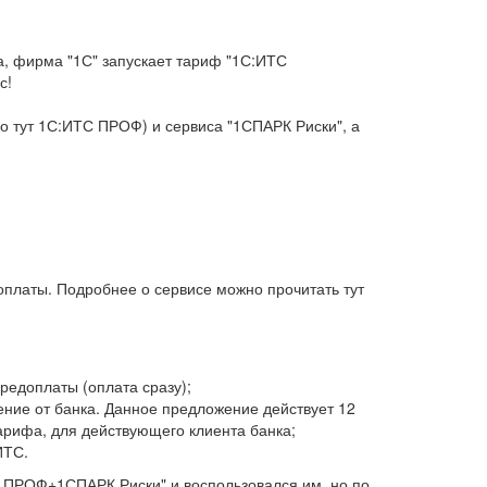
а, фирма "1С" запускает тариф "1С:ИТС
с!
 тут 1С:ИТС ПРОФ) и сервиса "1СПАРК Риски", а
платы. Подробнее о сервисе можно прочитать тут
едоплаты (оплата сразу);
ние от банка. Данное предложение действует 12
тарифа, для действующего клиента банка;
ИТС.
С ПРОФ+1СПАРК Риски" и воспользовался им, но по