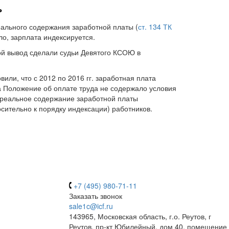
ь
ального содержания заработной платы (
ст. 134 ТК
о, зарплата индексируется.
ой вывод сделали судьи Девятого КСОЮ в
ли, что с 2012 по 2016 гг. заработная плата
 а Положение об оплате труда не содержало условия
ь реальное содержание заработной платы
сительно к порядку индексации) работников.
+7 (495) 980-71-11
Заказать звонок
sale1c@icf.ru
143965, Московская область, г.о. Реутов, г
Реутов, пр-кт Юбилейный, дом 40, помещение